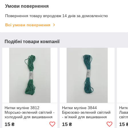
Умови повернення
Повернення товару впродовж 14 днів за домовленістю
Всі умови повернення
Подібні товари компанії
Нитки муліне 3812
Нитки муліне 3844
Нитк
Морсько-зелений світлий -
Бірюзово-зелений світлий
Лава
холодний для вишивання
- м’який для вишивання
світ
виш
15
15
15
₴
₴