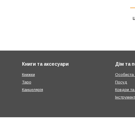
Ц
Книги та аксесуари
Дім та 
Книжки
Особиста г
Таро
Посуд
Канцелярія
Ковдри та
Інструмен