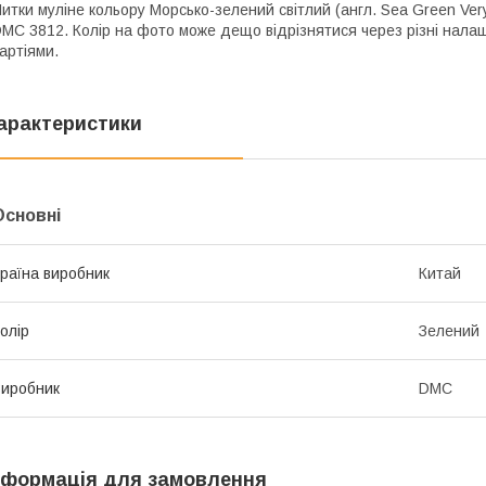
итки муліне кольору Морсько-зелений світлий (англ. Sea Green Very
MC 3812. Колір на фото може дещо відрізнятися через різні налаш
артіями.
арактеристики
Основні
раїна виробник
Китай
олір
Зелений
иробник
DMC
нформація для замовлення