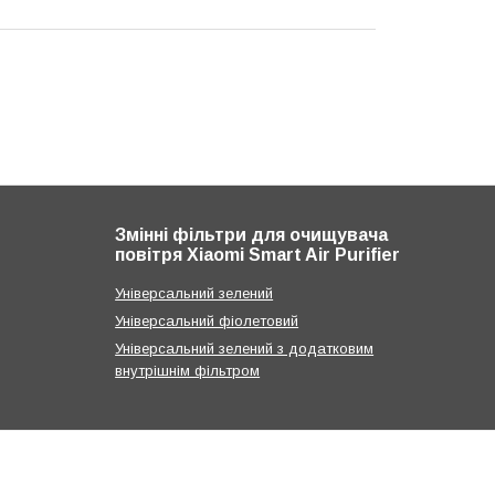
Змінні фільтри для очищувача
повітря Xiaomi Smart Air Purifier
Універсальний зелений
Універсальний фіолетовий
Універсальний зелений з додатковим
внутрішнім фільтром