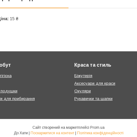
іна:
15 ₴
побут
Краса та стиль
ігієна
Біжутерія
Аксесуари для краси
 подушки
Окуляри
ти для прибирання
Рукавички та шапки
Сайт створений на маркетплейсі
Prom.ua
До Хати |
Поскаржитися на контент
|
Політика конфіденційності