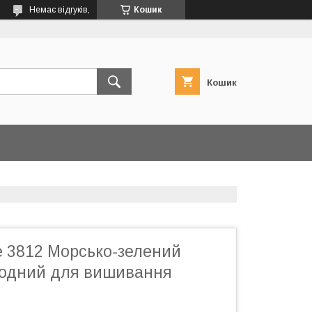
Немає відгуків,
Кошик
Кошик
е 3812 Морсько-зелений
олодний для вишивання