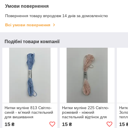
Умови повернення
Повернення товару впродовж 14 днів за домовленістю
Всі умови повернення
Подібні товари компанії
Нитки муліне 813 Світло-
Нитки муліне 225 Світло-
Нитк
синій - м’який пастельний
рожевий - ніжний
Золо
для вишивання
пастельний відтінок для
тепл
вишивання
15
15
15
₴
₴