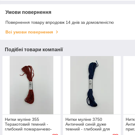
Умови повернення
Повернення товару впродовж 14 днів за домовленістю
Всі умови повернення
Подібні товари компанії
Нитки муліне 355
Нитки муліне 3750
Нитк
Теракотовий темний -
Античний синій дуже
Анти
глибокий помаранчево-
темний - глибокий для
приг
коричневий для
вишивання
виш