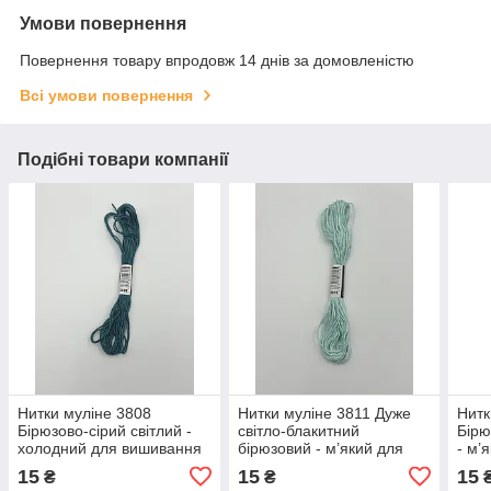
Умови повернення
Повернення товару впродовж 14 днів за домовленістю
Всі умови повернення
Подібні товари компанії
Нитки муліне 3808
Нитки муліне 3811 Дуже
Нитк
Бірюзово-сірий світлий -
світло-блакитний
Бірю
холодний для вишивання
бірюзовий - м’який для
- м’
вишивання
15
15
15
₴
₴