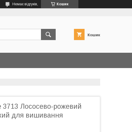
Немає відгуків,
Кошик
Кошик
е 3713 Лососево-рожевий
який для вишивання