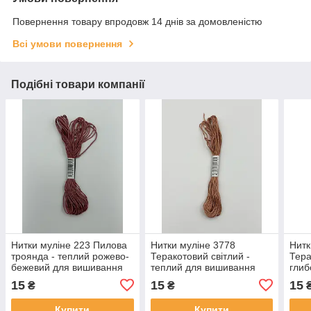
Повернення товару впродовж 14 днів за домовленістю
Всі умови повернення
Подібні товари компанії
Нитки муліне 223 Пилова
Нитки муліне 3778
Нитк
троянда - теплий рожево-
Теракотовий світлий -
Тера
бежевий для вишивання
теплий для вишивання
глиб
кори
15
15
15
₴
₴
виш
Купити
Купити