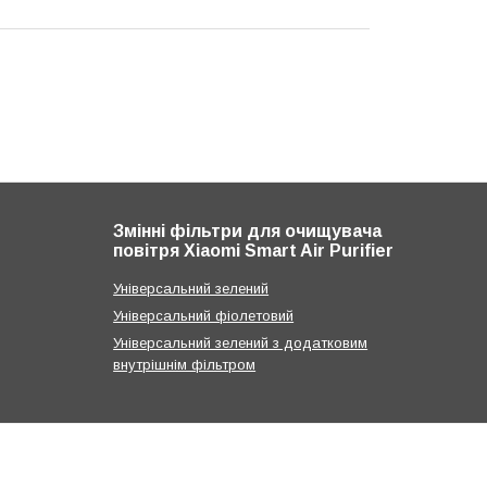
Змінні фільтри для очищувача
повітря Xiaomi Smart Air Purifier
Універсальний зелений
Універсальний фіолетовий
Універсальний зелений з додатковим
внутрішнім фільтром