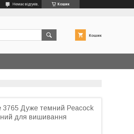
Немає відгуків,
Кошик
Кошик
е 3765 Дуже темний Peacock
чений для вишивання