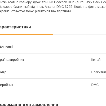
итки муліне кольору Дуже темний Peacock Blue (англ.
Very Dark Pe
ірюзово‑блакитний відтінок. Аналог DMC 3765. Колір на фото може
кранів, етикетка може різнитися між партіями.
арактеристики
Основні
раїна виробник
Китай
олір
Блакитн
иробник
DMC
нформація для замовлення