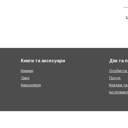
Ц
Книги та аксесуари
Дім та 
Книжки
Особиста г
Таро
Посуд
Канцелярія
Ковдри та
Інструмен