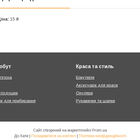
іна:
15 ₴
побут
Краса та стиль
ігієна
Біжутерія
Аксесуари для краси
 подушки
Окуляри
ти для прибирання
Рукавички та шапки
Сайт створений на маркетплейсі
Prom.ua
До Хати |
Поскаржитися на контент
|
Політика конфіденційності