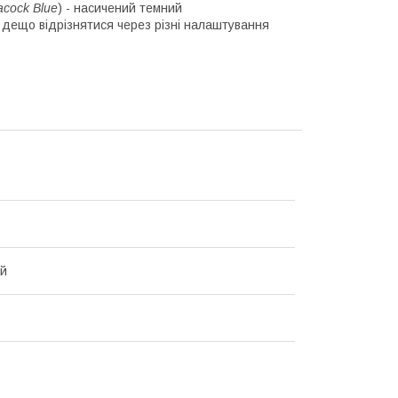
acock Blue
) - насичений темний
 дещо відрізнятися через різні налаштування
ий