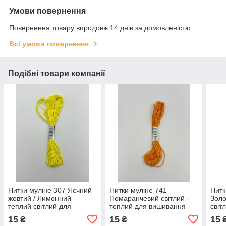
Умови повернення
Повернення товару впродовж 14 днів за домовленістю
Всі умови повернення
Подібні товари компанії
Нитки муліне 307 Яєчний
Нитки муліне 741
Нитк
жовтий / Лимонний -
Помаранчевий світлий -
Золо
теплий світлий для
теплий для вишивання
світ
вишивання
для
15
15
15
₴
₴