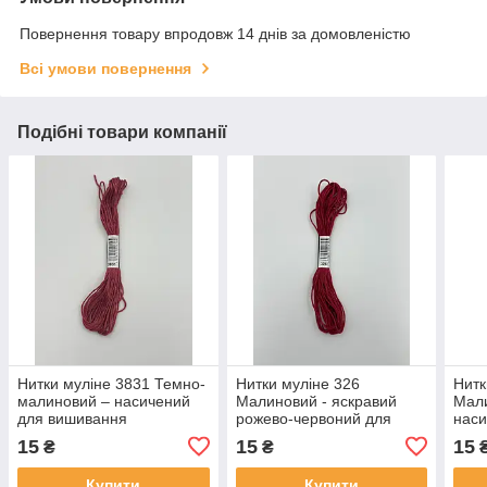
Повернення товару впродовж 14 днів за домовленістю
Всі умови повернення
Подібні товари компанії
Нитки муліне 3831 Темно-
Нитки муліне 326
Нитк
малиновий – насичений
Малиновий - яскравий
Мали
для вишивання
рожево-червоний для
наси
вишивання
15
15
15
₴
₴
Купити
Купити