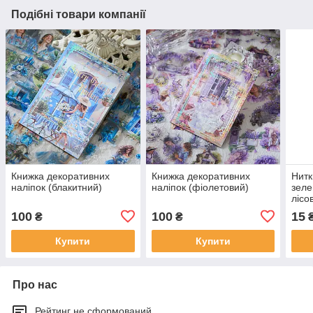
Подібні товари компанії
Книжка декоративних
Книжка декоративних
Нитк
наліпок (блакитний)
наліпок (фіолетовий)
зеле
лісо
100
100
15
₴
₴
Купити
Купити
Про нас
Рейтинг не сформований