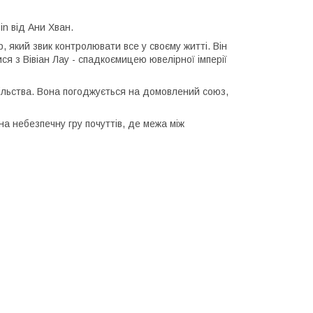
in від Ани Хван.
 який звик контролювати все у своєму житті. Він
я з Вівіан Лау - спадкоємицею ювелірної імперії
пільства. Вона погоджується на домовлений союз,
а небезпечну гру почуттів, де межа між