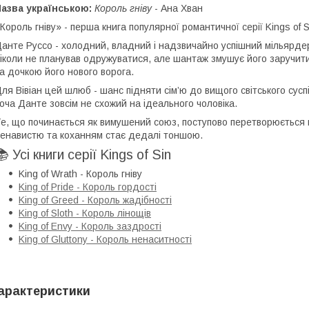
азва українською:
Король гніву
- Ана Хван
Король гніву» - перша книга популярної романтичної серії Kings of S
анте Руссо - холодний, владний і надзвичайно успішний мільярдер,
іколи не планував одружуватися, але шантаж змушує його заручитис
а дочкою його нового ворога.
ля Вівіан цей шлюб - шанс підняти сім’ю до вищого світського сус
оча Данте зовсім не схожий на ідеального чоловіка.
е, що починається як вимушений союз, поступово перетворюється н
енавистю та коханням стає дедалі тоншою.
📚 Усі книги серії Kings of Sin
King of Wrath - Король гніву
King of Pride - Король гордості
King of Greed - Король жадібності
King of Sloth - Король лінощів
King of Envy - Король заздрості
King of Gluttony - Король ненаситності
арактеристики