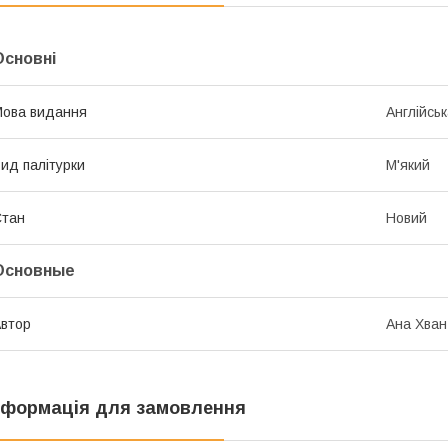
Основні
ова видання
Англійсь
ид палітурки
М'який
Стан
Новий
Основные
втор
Ана Хван
нформація для замовлення