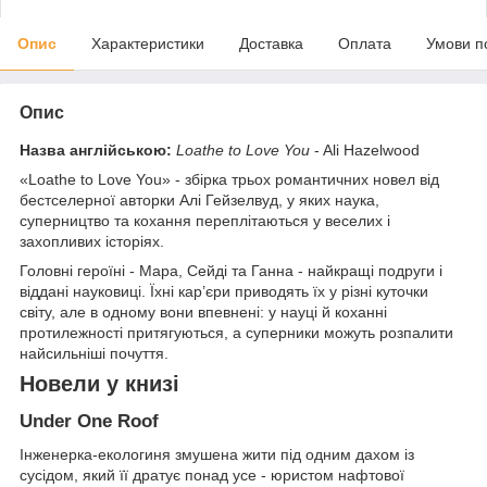
Опис
Характеристики
Доставка
Оплата
Умови п
Опис
Назва англійською:
Loathe to Love You
- Ali Hazelwood
«Loathe to Love You» - збірка трьох романтичних новел від
бестселерної авторки Алі Гейзелвуд, у яких наука,
суперництво та кохання переплітаються у веселих і
захопливих історіях.
Головні героїні - Мара, Сейді та Ганна - найкращі подруги і
віддані науковиці. Їхні кар’єри приводять їх у різні куточки
світу, але в одному вони впевнені: у науці й коханні
протилежності притягуються, а суперники можуть розпалити
найсильніші почуття.
Новели у книзі
Under One Roof
Інженерка-екологиня змушена жити під одним дахом із
сусідом, який її дратує понад усе - юристом нафтової