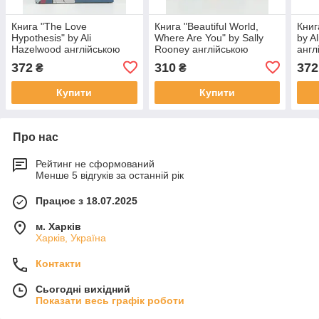
Книга "The Love
Книга "Beautiful World,
Книг
Hypothesis" by Ali
Where Are You" by Sally
by A
Hazelwood англійською
Rooney англійською
англ
мовою
мовою
372
310
372
₴
₴
Купити
Купити
Про нас
Рейтинг не сформований
Менше 5 відгуків за останній рік
Працює з 18.07.2025
м. Харків
Харків, Україна
Контакти
Сьогодні вихідний
Показати весь графік роботи