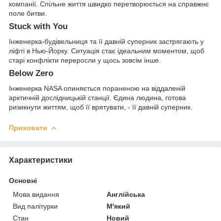
компанії. Спільне життя швидко перетворюється на справжнє
поле битви.
Stuck with You
Інженерка-будівельниця та її давній суперник застрягають у
ліфті в Нью-Йорку. Ситуація стає ідеальним моментом, щоб
старі конфлікти переросли у щось зовсім інше.
Below Zero
Інженерка NASA опиняється пораненою на віддаленій
арктичній дослідницькій станції. Єдина людина, готова
ризикнути життям, щоб її врятувати, - її давній суперник.
Приховати
Характеристики
Основні
Мова видання
Англійська
Вид палітурки
М'який
Стан
Новий