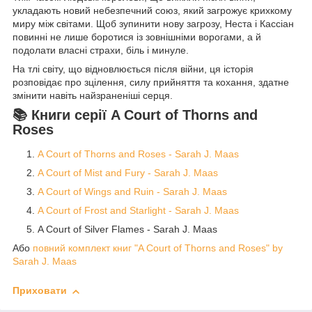
укладають новий небезпечний союз, який загрожує крихкому
миру між світами. Щоб зупинити нову загрозу, Неста і Кассіан
повинні не лише боротися із зовнішніми ворогами, а й
подолати власні страхи, біль і минуле.
На тлі світу, що відновлюється після війни, ця історія
розповідає про зцілення, силу прийняття та кохання, здатне
змінити навіть найзраненіші серця.
📚 Книги серії A Court of Thorns and
Roses
A Court of Thorns and Roses - Sarah J. Maas
A Court of Mist and Fury - Sarah J. Maas
A Court of Wings and Ruin - Sarah J. Maas
A Court of Frost and Starlight - Sarah J. Maas
A Court of Silver Flames - Sarah J. Maas
Або
повний комплект книг "A Court of Thorns and Roses" by
Sarah J. Maas
Приховати