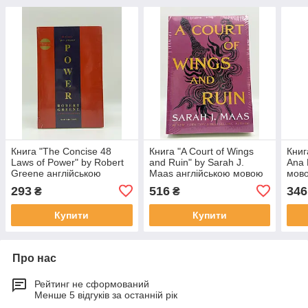
Книга "The Concise 48
Книга "A Court of Wings
Книг
Laws of Power" by Robert
and Ruin" by Sarah J.
Ana 
Greene англійською
Maas англійською мовою
мов
мовою
293
516
346
₴
₴
Купити
Купити
Про нас
Рейтинг не сформований
Менше 5 відгуків за останній рік