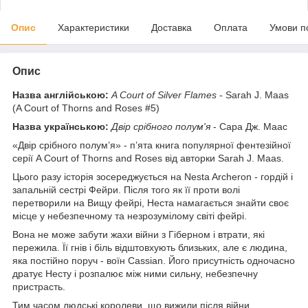
Опис
Характеристики
Доставка
Оплата
Умови п
Опис
Назва англійською:
A ​Court of Silver Flames
- Sarah J. Maas
(A Court of Thorns and Roses #5)
Назва українською:
Двір срібного полум'я
- Сара Дж. Маас
«Двір срібного полум’я» - п’ята книга популярної фентезійної
серії A Court of Thorns and Roses від авторки Sarah J. Maas.
Цього разу історія зосереджується на Nesta Archeron - гордій і
запальній сестрі Фейри. Після того як її проти волі
перетворили на Вищу фейрі, Неста намагається знайти своє
місце у небезпечному та незрозумілому світі фейрі.
Вона не може забути жахи війни з Гіберном і втрати, які
пережила. Її гнів і біль відштовхують близьких, але є людина,
яка постійно поруч - воїн Cassian. Його присутність одночасно
дратує Несту і розпалює між ними сильну, небезпечну
пристрасть.
Тим часом людські королеви, що вижили після війни,