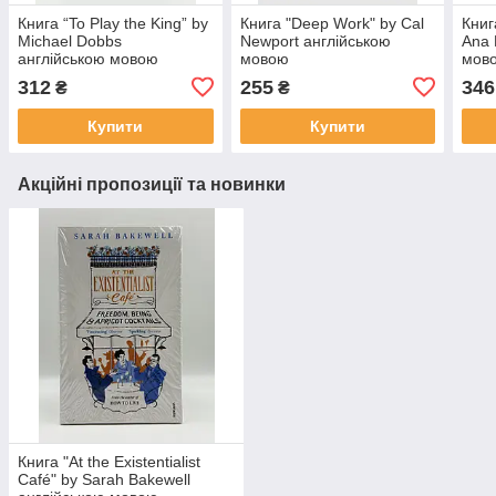
Книга “To Play the King” by
Книга "Deep Work" by Cal
Книг
Michael Dobbs
Newport англійською
Ana 
англійською мовою
мовою
мов
312
255
346
₴
₴
Купити
Купити
Акційні пропозиції та новинки
Книга "At the Existentialist
Café" by Sarah Bakewell