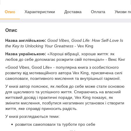
Опис
Характеристики
Доставка
Оплата
Умови п
Опис
Назва англійською:
Good Vibes, Good Life: How Self-Love Is
the Key to Unlocking Your Greatness
- Vex King
Назва українською:
«Хороші вібрації, хороше життя: як
любов до себе допомагає розкрити свій потенціал» - Векс Кінг
«Good Vibes, Good Life» - популярна книга з особистісного
розвитку від мотиваційного автора Vex King, присвячена силі
самоповаги, позитивного мислення та внутрішньої гармонії.
У книзі автор пояснює, як любов до себе може стати основою
для щасливого та успішного життя. Спираючись на власний
життєвий досвід і практичні поради, Vex King показує, як
змінити мислення, позбутися негативних установок і створити
життя, яке справді приносить радість.
У книзі розглядаються теми:
розвиток самоповаги та турботи про себе