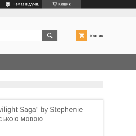
Немає відгуків,
Кошик
Кошик
ilight Saga” by Stephenie
йською мовою