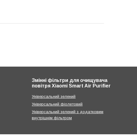
Змінні фільтри для очищувача
повітря Xiaomi Smart Air Purifier
Універсальний зелений
Універсальний фіолетовий
Універсальний зелений з додатковим
внутрішнім фільтром