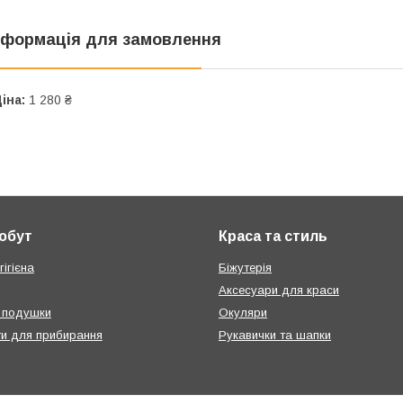
нформація для замовлення
іна:
1 280 ₴
побут
Краса та стиль
ігієна
Біжутерія
Аксесуари для краси
 подушки
Окуляри
ти для прибирання
Рукавички та шапки