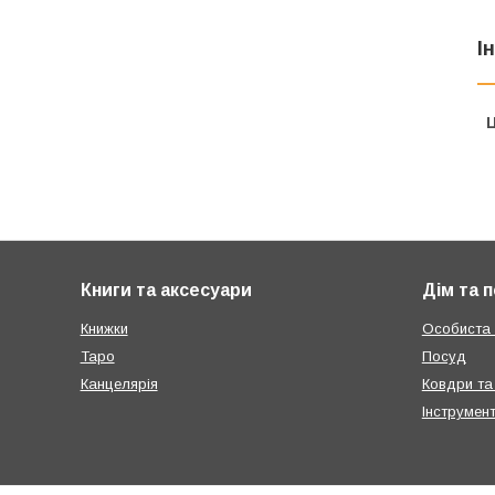
І
Ц
Книги та аксесуари
Дім та 
Книжки
Особиста г
Таро
Посуд
Канцелярія
Ковдри та
Інструмен