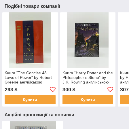
Подібні товари компанії
Книга "The Concise 48
Книга “Harry Potter and the
Книг
Laws of Power" by Robert
Philosopher’s Stone” by
by F.
Greene англійською
J.K. Rowling англійською
англ
мовою
мовою
293
300
307
₴
₴
Купити
Купити
Акційні пропозиції та новинки