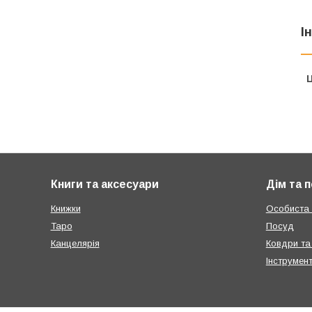
І
Ц
Книги та аксесуари
Дім та 
Книжки
Особиста г
Таро
Посуд
Канцелярія
Ковдри та
Інструмен