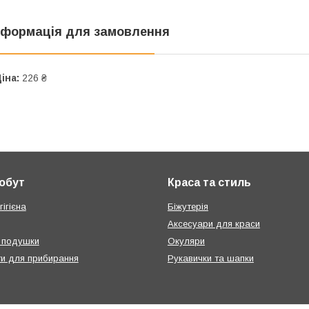
нформація для замовлення
іна:
226 ₴
побут
Краса та стиль
ігієна
Біжутерія
Аксесуари для краси
 подушки
Окуляри
ти для прибирання
Рукавички та шапки