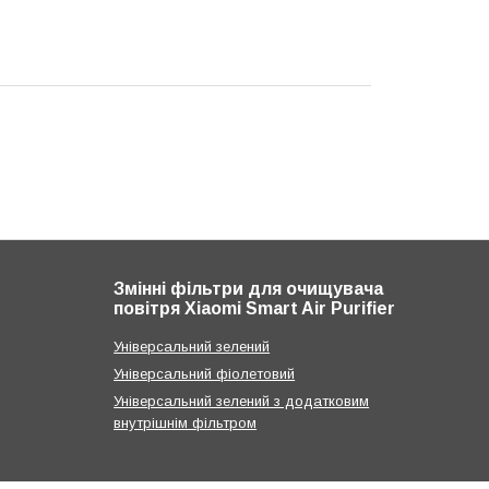
Змінні фільтри для очищувача
повітря Xiaomi Smart Air Purifier
Універсальний зелений
Універсальний фіолетовий
Універсальний зелений з додатковим
внутрішнім фільтром