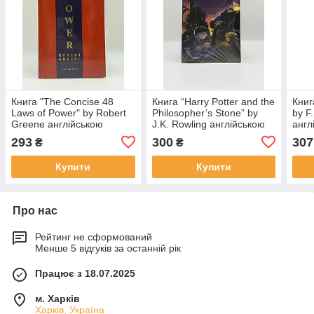
Книга "The Concise 48
Книга “Harry Potter and the
Книг
Laws of Power" by Robert
Philosopher’s Stone” by
by F.
Greene англійською
J.K. Rowling англійською
англ
мовою
мовою
293
300
307
₴
₴
Купити
Купити
Про нас
Рейтинг не сформований
Менше 5 відгуків за останній рік
Працює з 18.07.2025
м. Харків
Харків, Україна