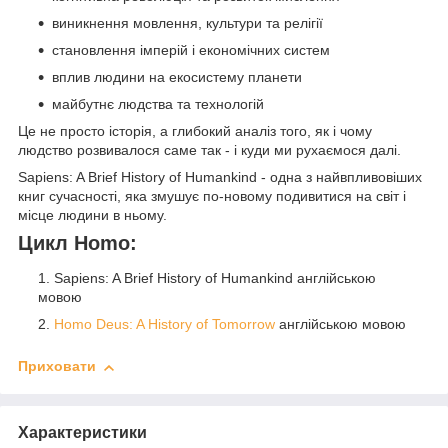
виникнення мовлення, культури та релігії
становлення імперій і економічних систем
вплив людини на екосистему планети
майбутнє людства та технологій
Це не просто історія, а глибокий аналіз того, як і чому
людство розвивалося саме так - і куди ми рухаємося далі.
Sapiens: A Brief History of Humankind - одна з найвпливовіших
книг сучасності, яка змушує по-новому подивитися на світ і
місце людини в ньому.
Цикл Homo:
Sapiens: A Brief History of Humankind англійською
мовою
Homo Deus: A History of Tomorrow
англійською мовою
Приховати
Характеристики