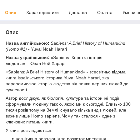
Опис
Характеристики
Доставка
Оплата
Умови п
Опис
Назва англійською:
Sapiens: A Brief History of Humankind
(Homo #1)
- Yuval Noah Harari
Назва українською:
«Sapiens: Коротка історія
людства» - Ювал Ной Харарі
«Sapiens: A Brief History of Humankind» - всесвітньо відома
книга ізраїльського історика Yuval Noah Harari, яка
переосмислює історію людства від появи перших людей до
сучасності.
Автор досліджує, як біологія, культура та історичні події
сформували людину такою, якою ми є сьогодні. Близько 100
тисяч років тому на Землі існувало кілька видів людей, але
вижив лише Homo sapiens. Чому так сталося - одне з
ключових питань книги.
У книзі розглядаються:
когнітивна революція та розвиток мислення