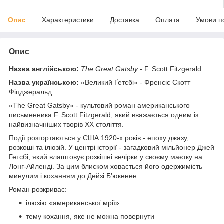
Опис
Характеристики
Доставка
Оплата
Умови п
Опис
Назва англійською:
The Great Gatsby
- F. Scott Fitzgerald
Назва українською:
«Великий Ґетсбі» - Френсіс Скотт
Фіцджеральд
«The Great Gatsby» - культовий роман американського
письменника F. Scott Fitzgerald, який вважається одним із
найвизначніших творів ХХ століття.
Події розгортаються у США 1920-х років - епоху джазу,
розкоші та ілюзій. У центрі історії - загадковий мільйонер Джей
Гетсбі, який влаштовує розкішні вечірки у своєму маєтку на
Лонг-Айленді. За цим блиском ховається його одержимість
минулим і коханням до Дейзі Б’юкенен.
Роман розкриває:
ілюзію «американської мрії»
тему кохання, яке не можна повернути