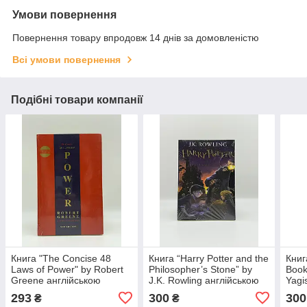
Умови повернення
Повернення товару впродовж 14 днів за домовленістю
Всі умови повернення
Подібні товари компанії
Книга "The Concise 48
Книга “Harry Potter and the
Книг
Laws of Power" by Robert
Philosopher’s Stone” by
Book
Greene англійською
J.K. Rowling англійською
Yagi
мовою
мовою
мов
293
300
300
₴
₴