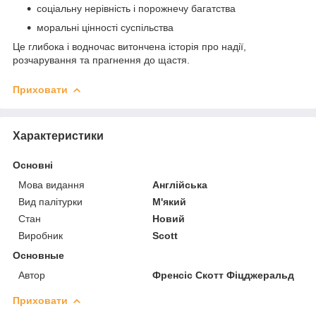
соціальну нерівність і порожнечу багатства
моральні цінності суспільства
Це глибока і водночас витончена історія про надії,
розчарування та прагнення до щастя.
Приховати
Характеристики
Основні
Мова видання
Англійська
Вид палітурки
М'який
Стан
Новий
Виробник
Scott
Основные
Автор
Френсіс Скотт Фіцджеральд
Приховати