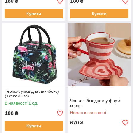
180
180
₴
₴
Купити
Купити
Термо-сумка для ланчбоксу
(з фламінго)
Чашка з блюдцем у формі
В наявності 1 од.
серця
180
Немає в наявності
₴
670
₴
Купити