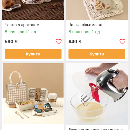
Чашка з драконом
Чашка відьомська
В наявності 1 од.
В наявності 1 од.
590
640
₴
₴
Купити
Купити
Захисна кришка для миски з