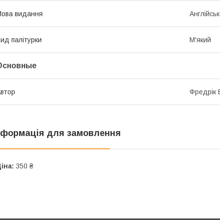
ова видання
Англійсь
ид палітурки
М'який
Основные
втор
Фредрік 
нформація для замовлення
іна:
350 ₴