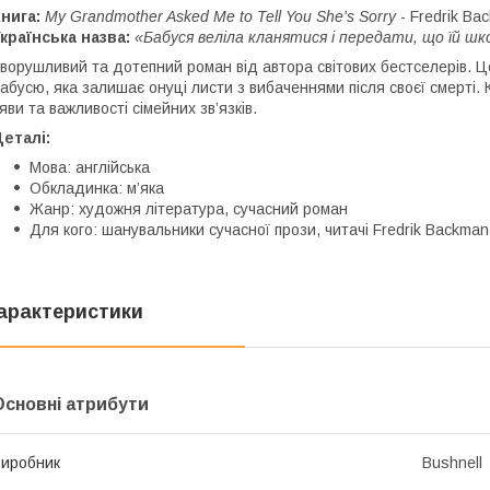
нига:
My Grandmother Asked Me to Tell You She's Sorry
- Fredrik Ba
країнська назва:
«Бабуся веліла кланятися і передати, що їй шк
ворушливий та дотепний роман від автора світових бестселерів. Це
абусю, яка залишає онуці листи з вибаченнями після своєї смерті.
яви та важливості сімейних зв’язків.
еталі:
Мова: англійська
Обкладинка: м’яка
Жанр: художня література, сучасний роман
Для кого: шанувальники сучасної прози, читачі Fredrik Backma
арактеристики
Основні атрибути
иробник
Bushnell