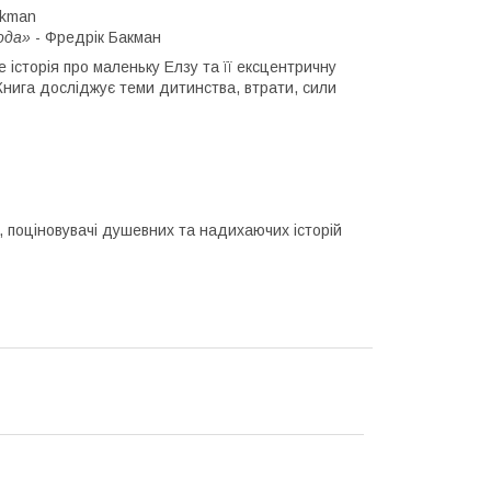
ckman
ода»
- Фредрік Бакман
 історія про маленьку Елзу та її ексцентричну
 Книга досліджує теми дитинства, втрати, сили
n, поціновувачі душевних та надихаючих історій