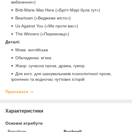
вибачення»)
Britt-Marie Was Here («Брітт-Марі була тут»)
Beartown («Ведмеже місто»)
Us Against You («Ми проти вас»)
The Winners («Переможці»)
Деталі:
Мова: англійська
Обкладинка: м’яка
Жанр: сучасна проза, драма, гумор
Для кого: для шанувальників психологічної прози,
іронічних та водночас чуттєвих історій
Приховати
Характеристики
Основні атрибути
Виробник
Bushnell