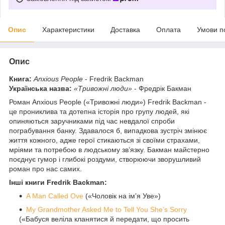
Опис
Характеристики
Доставка
Оплата
Умови п
Опис
Книга:
Anxious People
- Fredrik Backman
Українська назва:
«Тривожні люди»
- Фредрік Бакман
Роман Anxious People («Тривожні люди») Fredrik Backman -
це прониклива та дотепна історія про групу людей, які
опиняються заручниками під час невдалої спроби
пограбування банку. Здавалося б, випадкова зустріч змінює
життя кожного, адже герої стикаються зі своїми страхами,
мріями та потребою в людському зв’язку. Бакман майстерно
поєднує гумор і глибокі роздуми, створюючи зворушливий
роман про нас самих.
Інші книги Fredrik Backman:
A Man Called Ove
(«Чоловік на ім’я Уве»)
My Grandmother Asked Me to Tell You She’s Sorry
(«Бабуся веліла кланятися й передати, що просить