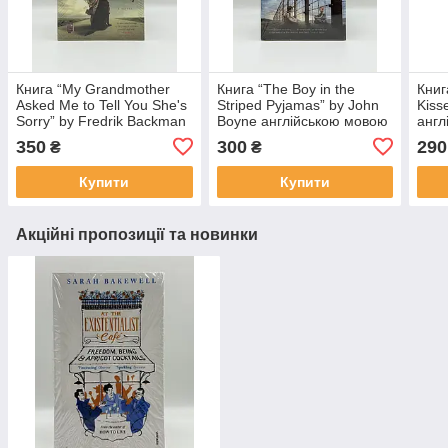
Книга “My Grandmother
Книга “The Boy in the
Книг
Asked Me to Tell You She's
Striped Pyjamas” by John
Kisse
Sorry” by Fredrik Backman
Boyne англійською мовою
англ
англійською мовою
350
300
290
₴
₴
Купити
Купити
Акційні пропозиції та новинки