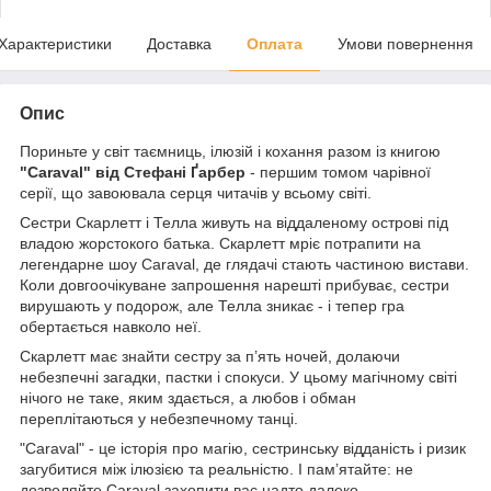
Характеристики
Доставка
Оплата
Умови повернення
Опис
Пориньте у світ таємниць, ілюзій і кохання разом із книгою
"Caraval" від Стефані Ґарбер
- першим томом чарівної
серії, що завоювала серця читачів у всьому світі.
Сестри Скарлетт і Телла живуть на віддаленому острові під
владою жорстокого батька. Скарлетт мріє потрапити на
легендарне шоу Caraval, де глядачі стають частиною вистави.
Коли довгоочікуване запрошення нарешті прибуває, сестри
вирушають у подорож, але Телла зникає - і тепер гра
обертається навколо неї.
Скарлетт має знайти сестру за п’ять ночей, долаючи
небезпечні загадки, пастки і спокуси. У цьому магічному світі
нічого не таке, яким здається, а любов і обман
переплітаються у небезпечному танці.
"Caraval" - це історія про магію, сестринську відданість і ризик
загубитися між ілюзією та реальністю. І пам’ятайте: не
дозволяйте Caraval захопити вас надто далеко...