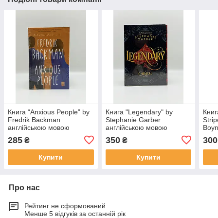
Книга “Anxious People” by
Книга "Legendary" by
Книг
Fredrik Backman
Stephanie Garber
Stri
англійською мовою
англійською мовою
Boyn
285
350
300
₴
₴
Купити
Купити
Про нас
Рейтинг не сформований
Менше 5 відгуків за останній рік