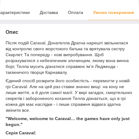
арактеристики
Доставка
Оплата
Умови повернення
Опис
Після подій Caraval, Донателла Драгна нарешті звільнилася
від контролю свого жорстокого батька та врятувала сестру
Скарлет. Та попереду - нові випробування. Щоб
розрахуватися з небезпечним злочинцем, якому вона винна
борг, Телла мусить дізнатися справжнє ім’я Ледженда -
таємничого творця Карнавалу.
Єдиний спосіб розкрити його особистість - перемогти у новій
грі Caraval. Але на цей раз ставки значно вищі: на кону не
лише життя, а й доля самої магії. У вирі загадок, смертельних
секретів і забороненого кохання Телла дізнається, що в грі
кожна дія має наслідки - і лише справжня відвага здатна
змінити все.
"Welcome, welcome to Caraval… the games have only just
begun."
Серія Caraval: