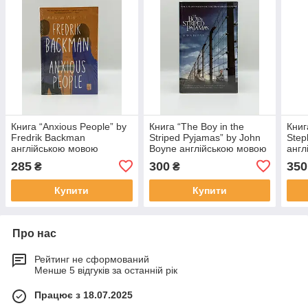
Книга “Anxious People” by
Книга “The Boy in the
Книг
Fredrik Backman
Striped Pyjamas” by John
Step
англійською мовою
Boyne англійською мовою
англ
285
300
350
₴
₴
Купити
Купити
Про нас
Рейтинг не сформований
Менше 5 відгуків за останній рік
Працює з 18.07.2025