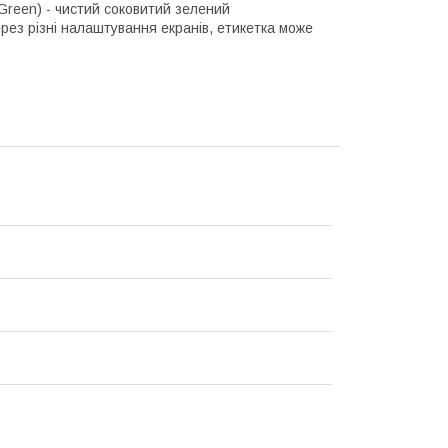
Green) - чистий соковитий зелений
рез різні налаштування екранів, етикетка може