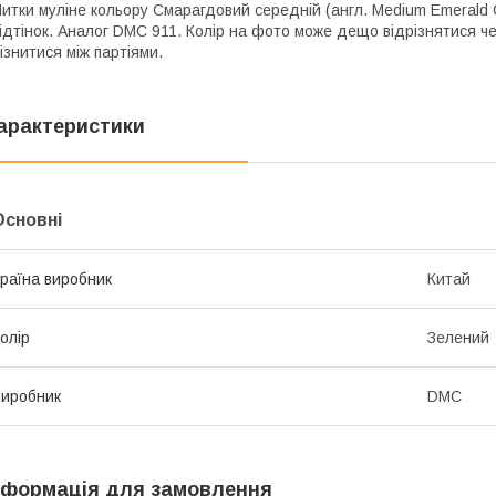
итки муліне кольору Смарагдовий середній (англ. Medium Emerald 
ідтінок. Аналог DMC 911. Колір на фото може дещо відрізнятися че
ізнитися між партіями.
арактеристики
Основні
раїна виробник
Китай
олір
Зелений
иробник
DMC
нформація для замовлення