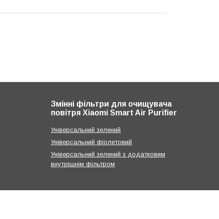
Змінні фільтри для очищувача
повітря Xiaomi Smart Air Purifier
Універсальний зелений
Універсальний фіолетовий
Універсальний зелений з додатковим
внутрішнім фільтром