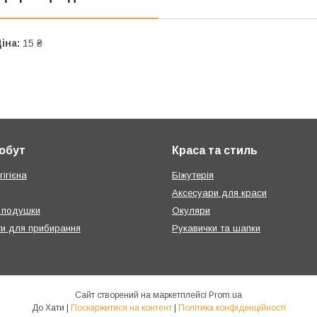
іна:
15 ₴
побут
Краса та стиль
ігієна
Біжутерія
Аксесуари для краси
 подушки
Окуляри
ти для прибирання
Рукавички та шапки
Сайт створений на маркетплейсі
Prom.ua
До Хати |
Поскаржитися на контент
|
Політика конфіденційності