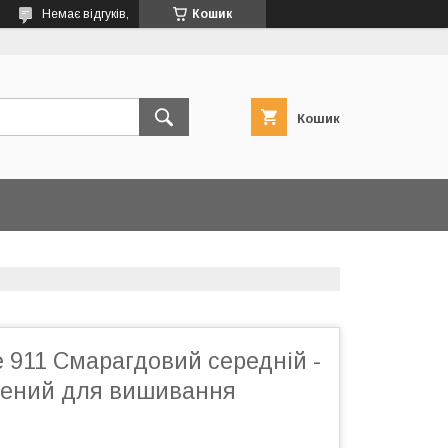
Немає відгуків,
Кошик
Кошик
 911 Смарагдовий середній -
лений для вишивання