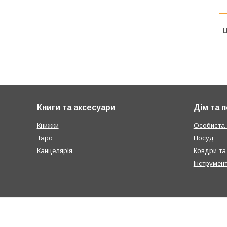
Ц
Книги та аксесуари
Дім та 
Книжки
Особиста г
Таро
Посуд
Канцелярія
Ковдри та
Інструмен