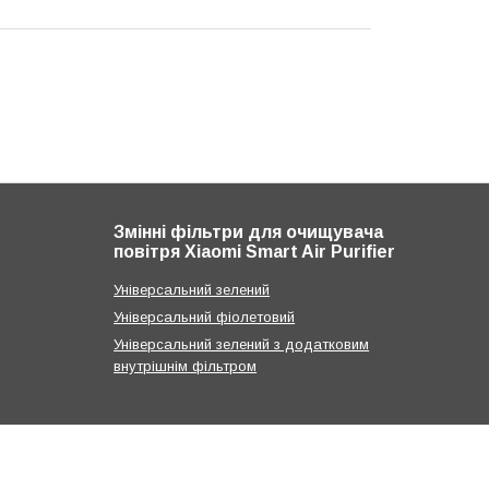
Змінні фільтри для очищувача
повітря Xiaomi Smart Air Purifier
Універсальний зелений
Універсальний фіолетовий
Універсальний зелений з додатковим
внутрішнім фільтром