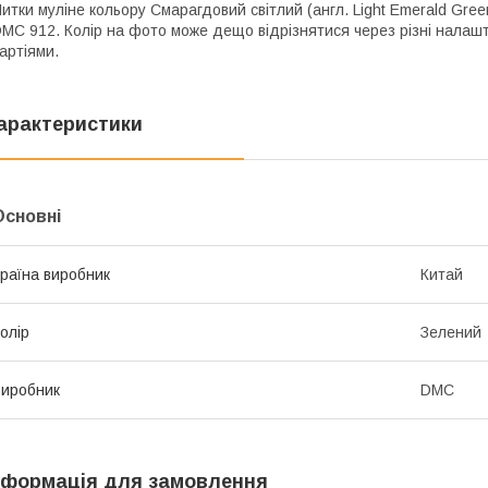
итки муліне кольору Смарагдовий світлий (англ. Light Emerald Green
MC 912. Колір на фото може дещо відрізнятися через різні налашт
артіями.
арактеристики
Основні
раїна виробник
Китай
олір
Зелений
иробник
DMC
нформація для замовлення