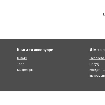
Ц
Книги та аксесуари
Дім та 
Книжки
Особиста г
Таро
Посуд
Канцелярія
Ковдри та
Інструмен