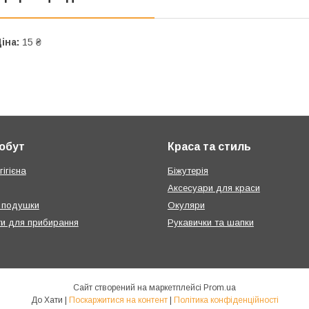
іна:
15 ₴
побут
Краса та стиль
ігієна
Біжутерія
Аксесуари для краси
 подушки
Окуляри
ти для прибирання
Рукавички та шапки
Сайт створений на маркетплейсі
Prom.ua
До Хати |
Поскаржитися на контент
|
Політика конфіденційності