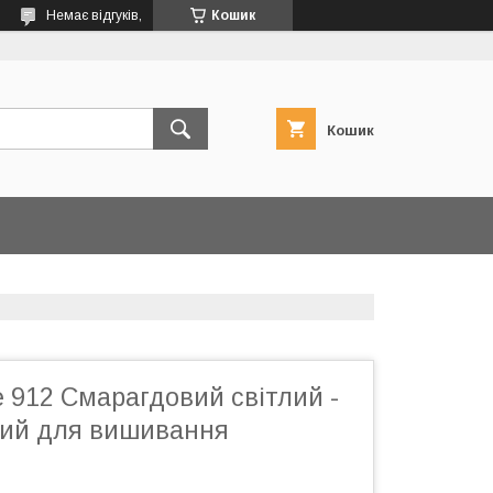
Немає відгуків,
Кошик
Кошик
 912 Смарагдовий світлий -
ний для вишивання