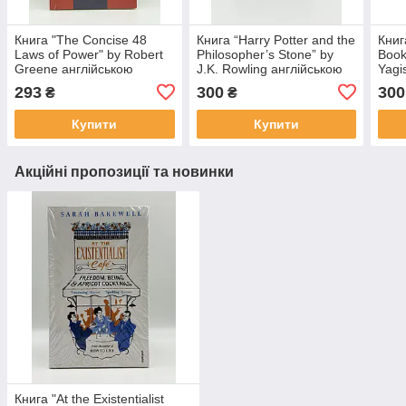
Книга "The Concise 48
Книга “Harry Potter and the
Книг
Laws of Power" by Robert
Philosopher’s Stone” by
Book
Greene англійською
J.K. Rowling англійською
Yagi
мовою
мовою
мов
293
300
300
₴
₴
Купити
Купити
Акційні пропозиції та новинки
Книга "At the Existentialist