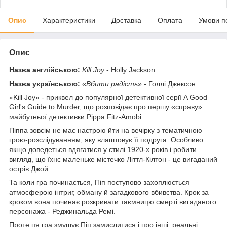
Опис
Характеристики
Доставка
Оплата
Умови п
Опис
Назва англійською:
Kill Joy
- Holly Jackson
Назва українською:
«
Вбити радість»
- Голлі Джексон
«Kill Joy» - приквел до популярної детективної серії A Good
Girl's Guide to Murder, що розповідає про першу «справу»
майбутньої детективки Pippa Fitz-Amobi.
Піппа зовсім не має настрою йти на вечірку з тематичною
грою-розслідуванням, яку влаштовує її подруга. Особливо
якщо доведеться вдягатися у стилі 1920-х років і робити
вигляд, що їхнє маленьке містечко Літтл-Кілтон - це вигаданий
острів Джой.
Та коли гра починається, Піп поступово захоплюється
атмосферою інтриг, обману й загадкового вбивства. Крок за
кроком вона починає розкривати таємницю смерті вигаданого
персонажа - Реджинальда Ремі.
Проте ця гра змушує Піп замислитися і про інші, реальні