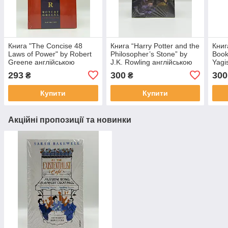
Книга "The Concise 48
Книга “Harry Potter and the
Книг
Laws of Power" by Robert
Philosopher’s Stone” by
Book
Greene англійською
J.K. Rowling англійською
Yagi
мовою
мовою
мов
293
300
300
₴
₴
Купити
Купити
Акційні пропозиції та новинки