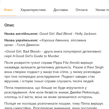
Опис
Характеристики
Доставка
Оплата
Умови п
Опис
Назва англійською:
Good Girl, Bad Blood
- Holly Jackson
Назва українською:
«
Хороша дівчинка, зіпсована
кров»
- Голлі Джексон
«Good Girl, Bad Blood» - друга книга популярної детективної
серії A Good Girl's Guide to Murder.
Після розкриття гучної справи Pippa Fitz-Amobi вирішує
назавжди залишити детективну діяльність. Разом із Ravi Singh
вона створює подкаст у жанрі true crime, у якому розповідає
про їхнє попереднє розслідування. Подкаст швидко стає
вірусним, і історію їхньої справи слухають тисячі людей.
Піппа переконана, що більше не буде втручатися у
розслідування. Але коли безвісти зникає Джеймі Рейнольдс,
хлопець із її міста, вона не може залишитися осторонь.
Поліція не поспішає розпочинати пошуки, тому Піппа вирішує
діяти самостійно. Розслідуючи зникнення, вона поступово