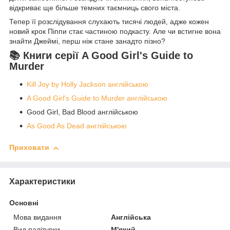
відкриває ще більше темних таємниць свого міста.
Тепер її розслідування слухають тисячі людей, адже кожен
новий крок Піппи стає частиною подкасту. Але чи встигне вона
знайти Джеймі, перш ніж стане занадто пізно?
📚 Книги серії A Good Girl's Guide to
Murder
Kill Joy by Holly Jackson англійською
A Good Girl's Guide to Murder англійською
Good Girl, Bad Blood англійською
As Good As Dead англійською
Приховати
Характеристики
Основні
Мова видання
Англійська
Вид палітурки
М'який