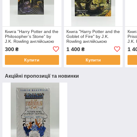
Книга “Harry Potter and the
Книга "Harry Potter and the
Книг
Philosopher’s Stone” by
Goblet of Fire" by J.K.
Pris
J.K. Rowling англійською
Rowling англійською
J.K.
мовою
мовою (ілюстроване
мово
300
1 400
1 4
₴
₴
видання)
вида
Купити
Купити
Акційні пропозиції та новинки