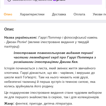
Опис
Характеристики
Доставка
Оплата
Умови п
Опис
Назва українською:
Гаррі Поттер і філософський камінь
- Джоан Ролінґ (велике ілюстроване видання у твердій
палітурці)
Ілюстроване повнокольорове видання першої
частини легендарної серії про Гаррі Поттера з
розкішними ілюстраціями Джима Кея.
Історія починається з листа, який змінює життя звичайного
хлопчика. Гаррі дізнається, що він - чарівник, і вирушає до
школи магії Гоґвортс. Там на нього чекають нові друзі,
небезпечні таємниці й перша зустріч із темною силою, яка
колись зруйнувала його родину.
Це подарункове ілюстроване видання стане чудовим вибором
як для першого знайомства із серією, так і для колекціонерів.
Жанр:
фентезі, пригоди, дитяча література.