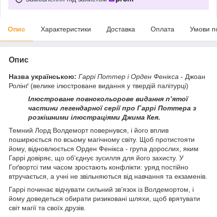
Опис
Характеристики
Доставка
Оплата
Умови п
Опис
Назва українською:
Гаррі Поттер і Орден Фенікса
- Джоан
Ролінґ (велике ілюстроване видання у твердій палітурці)
Ілюстроване повнокольорове видання пʼятої
частини легендарної серії про Гаррі Поттера з
розкішними ілюстраціями Джима Кея.
Темний Лорд Волдеморт повернувся, і його вплив
поширюється по всьому магічному світу. Щоб протистояти
йому, відновлюється Орден Фенікса - група дорослих, яким
Гаррі довіряє, що об’єднує зусилля для його захисту. У
Гоґвортсі тим часом зростають конфлікти: уряд постійно
втручається, а учні не звільняються від навчання та екзаменів.
Гаррі починає відчувати сильний зв’язок із Волдемортом, і
йому доведеться обирати ризиковані шляхи, щоб врятувати
світ магії та своїх друзів.