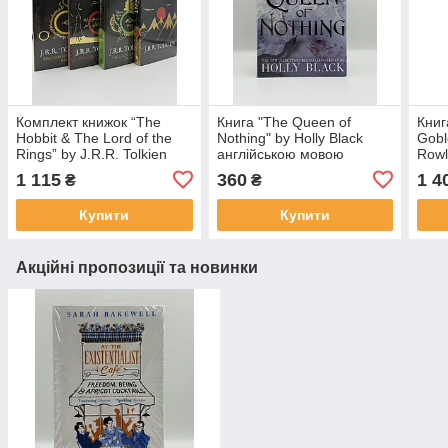
Комплект книжок “The
Книга "The Queen of
Книг
Hobbit & The Lord of the
Nothing" by Holly Black
Goble
Rings” by J.R.R. Tolkien
англійською мовою
Rowl
англійською мовою
мово
1 115
360
1 4
₴
₴
вида
Купити
Купити
Акційні пропозиції та новинки