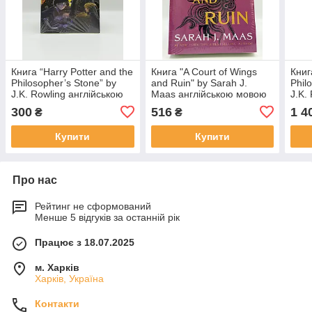
Книга “Harry Potter and the
Книга "A Court of Wings
Книг
Philosopher’s Stone” by
and Ruin" by Sarah J.
Phil
J.K. Rowling англійською
Maas англійською мовою
J.K.
мовою
мово
300
516
1 4
₴
₴
вида
Купити
Купити
Про нас
Рейтинг не сформований
Менше 5 відгуків за останній рік
Працює з 18.07.2025
м. Харків
Харків, Україна
Контакти