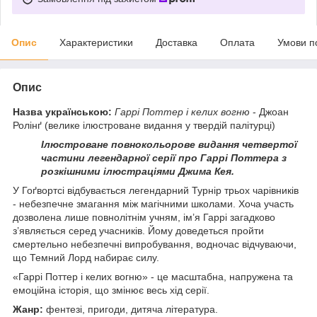
Опис
Характеристики
Доставка
Оплата
Умови п
Опис
Назва українською:
Гаррі Поттер і келих вогню
- Джоан
Ролінґ (велике ілюстроване видання у твердій палітурці)
Ілюстроване повнокольорове видання четвертої
частини легендарної серії про Гаррі Поттера з
розкішними ілюстраціями Джима Кея.
У Гоґвортсі відбувається легендарний Турнір трьох чарівників
- небезпечне змагання між магічними школами. Хоча участь
дозволена лише повнолітнім учням, ім’я Гаррі загадково
з’являється серед учасників. Йому доведеться пройти
смертельно небезпечні випробування, водночас відчуваючи,
що Темний Лорд набирає силу.
«Гаррі Поттер і келих вогню» - це масштабна, напружена та
емоційна історія, що змінює весь хід серії.
Жанр:
фентезі, пригоди, дитяча література.